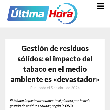
Saltar
al
contenido
Gestión de residuos
sólidos: el impacto del
tabaco en el medio
ambiente es «devastador»
Publicada el
5 de abril de 2024
El
tabaco
impacta directamente al planeta por la mala
gestión de residuos sólidos, según la
ONU
.