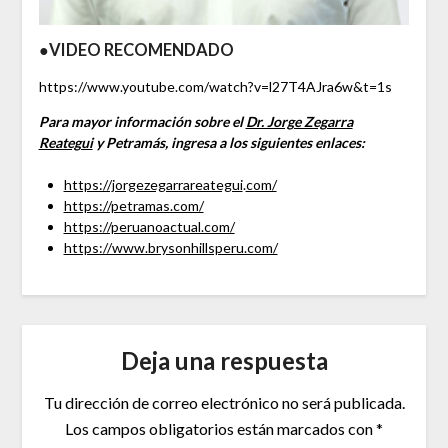
●
VIDEO RECOMENDADO
https://www.youtube.com/watch?v=l27T4AJra6w&t=1s
Para mayor información sobre el
Dr. Jorge Zegarra
Reategui
y Petramás, ingresa a los siguientes enlaces:
https://jorgezegarrareategui
.
com/
https://petramas.com/
https://peruanoactual.com/
https://www.brysonhillsperu.com/
Deja una respuesta
Tu dirección de correo electrónico no será publicada.
Los campos obligatorios están marcados con
*